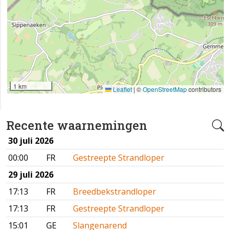
1 km
Leaflet
|
©
OpenStreetMap
contributors
Recente waarnemingen
30 juli 2026
00:00
FR
Gestreepte Strandloper
29 juli 2026
17:13
FR
Breedbekstrandloper
17:13
FR
Gestreepte Strandloper
15:01
GE
Slangenarend