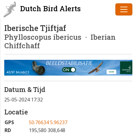
Dutch Bird Alerts
Iberische Tjiftjaf
Phylloscopus ibericus
· Iberian
Chiffchaff
Datum & Tijd
25-05-2024 17:32
Locatie
GPS
50.76634 5.96237
RD
195,580 308,648