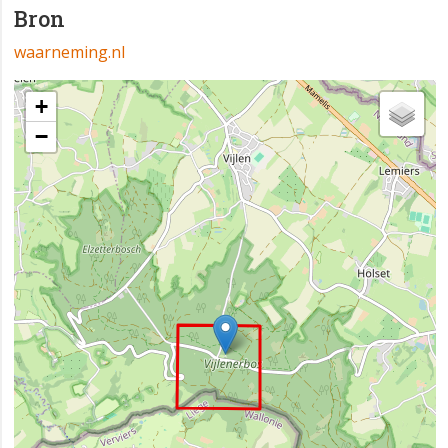
Bron
waarneming.nl
+
−