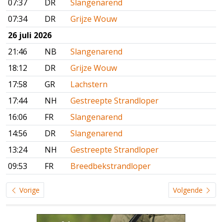
07:37
DR
Slangenarend
07:34
DR
Grijze Wouw
26 juli 2026
21:46
NB
Slangenarend
18:12
DR
Grijze Wouw
17:58
GR
Lachstern
17:44
NH
Gestreepte Strandloper
16:06
FR
Slangenarend
14:56
DR
Slangenarend
13:24
NH
Gestreepte Strandloper
09:53
FR
Breedbekstrandloper
Vorige
Volgende