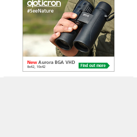
© 2005-2026
Alle foto's en content en content op deze website gelicenseerd
onder
CC BY‑NC‑ND 4.0
Dutch Birding Association
Germenzeel 707 · 5403 XD Uden
dutchbirdalerts@dutchbirding.nl
·
Contact
·
Privacy- en
Cookie-voorwaarden
·
Cookie-instellingen
KvK 41201763 · BTW NL009750915B02