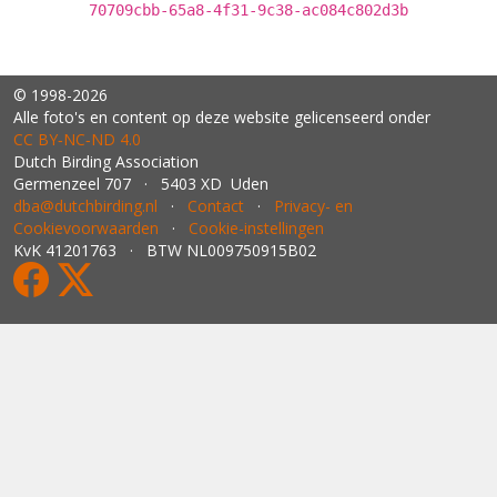
70709cbb-65a8-4f31-9c38-ac084c802d3b
© 1998-2026
Alle foto's en content op deze website gelicenseerd onder
CC BY‑NC‑ND 4.0
Dutch Birding Association
Germenzeel 707 · 5403 XD Uden
dba@dutchbirding.nl
·
Contact
·
Privacy- en
Cookievoorwaarden
·
Cookie-instellingen
KvK 41201763 · BTW NL009750915B02