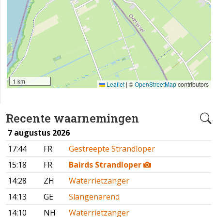
1 km
Leaflet
|
©
OpenStreetMap
contributors
Recente waarnemingen
7 augustus 2026
17:44
FR
Gestreepte Strandloper
15:18
FR
Bairds Strandloper
14:28
ZH
Waterrietzanger
14:13
GE
Slangenarend
14:10
NH
Waterrietzanger