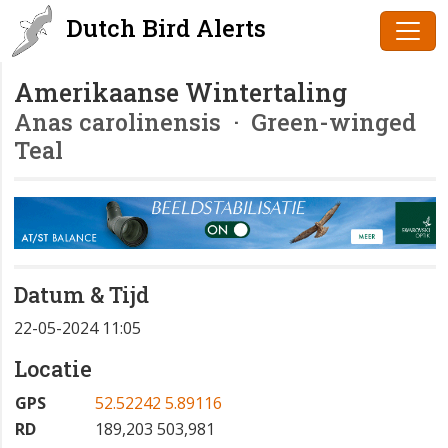
Dutch Bird Alerts
Amerikaanse Wintertaling
Anas carolinensis
· Green-winged
Teal
Datum & Tijd
22-05-2024 11:05
Locatie
GPS
52.52242 5.89116
RD
189,203 503,981