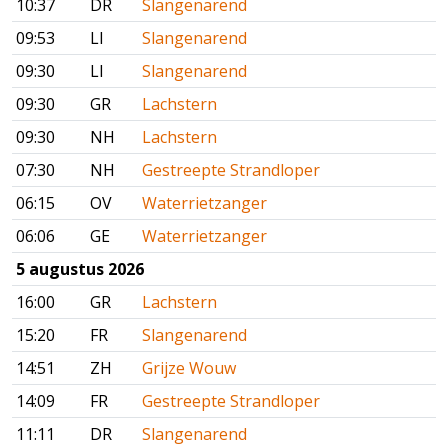
10:37
DR
Slangenarend
09:53
LI
Slangenarend
09:30
LI
Slangenarend
09:30
GR
Lachstern
09:30
NH
Lachstern
07:30
NH
Gestreepte Strandloper
06:15
OV
Waterrietzanger
06:06
GE
Waterrietzanger
5 augustus 2026
16:00
GR
Lachstern
15:20
FR
Slangenarend
14:51
ZH
Grijze Wouw
14:09
FR
Gestreepte Strandloper
11:11
DR
Slangenarend