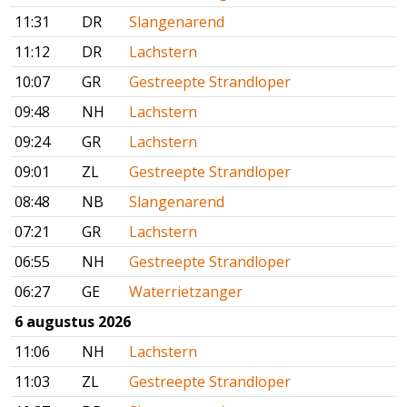
11:31
DR
Slangenarend
11:12
DR
Lachstern
10:07
GR
Gestreepte Strandloper
09:48
NH
Lachstern
09:24
GR
Lachstern
09:01
ZL
Gestreepte Strandloper
08:48
NB
Slangenarend
07:21
GR
Lachstern
06:55
NH
Gestreepte Strandloper
06:27
GE
Waterrietzanger
6 augustus 2026
11:06
NH
Lachstern
11:03
ZL
Gestreepte Strandloper