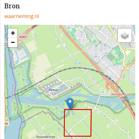
Bron
waarneming.nl
+
−