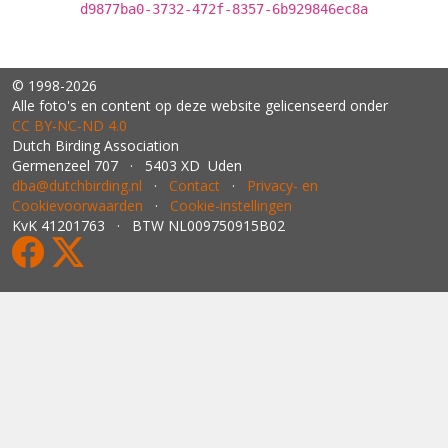
d9877ba0-3732-472f-8357-6b929846ec8a
© 1998-2026
Alle foto's en content op deze website gelicenseerd onder
CC BY‑NC‑ND 4.0
Dutch Birding Association
Germenzeel 707 · 5403 XD Uden
dba@dutchbirding.nl
·
Contact
·
Privacy- en
Cookievoorwaarden
·
Cookie-instellingen
KvK 41201763 · BTW NL009750915B02