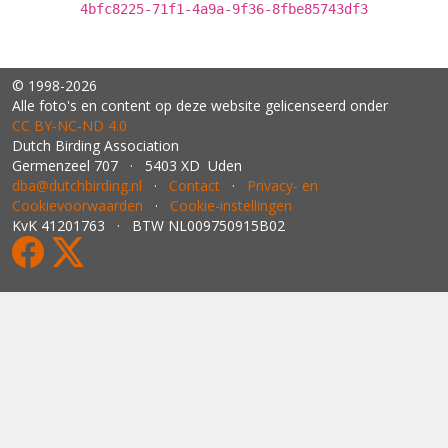
4bfc8225-71f1-4a9a-9f36-8fbe85743df3
© 1998-2026
Alle foto's en content op deze website gelicenseerd onder
CC BY‑NC‑ND 4.0
Dutch Birding Association
Germenzeel 707 · 5403 XD Uden
dba@dutchbirding.nl
·
Contact
·
Privacy- en
Cookievoorwaarden
·
Cookie-instellingen
KvK 41201763 · BTW NL009750915B02