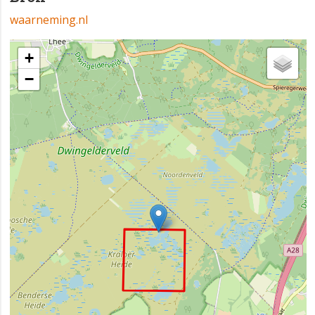
waarneming.nl
+
−