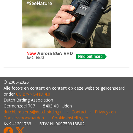
© 2005-2026
Alle foto's en content en content op deze website gelicenseerd
onder
CC BY‑NC‑ND 4.0
Dutch Birding Association
Germenzeel 707 · 5403 XD Uden
dutchbirdalerts@dutchbirding.nl
·
Contact
·
Privacy- en
Cookie-voorwaarden
·
Cookie-instellingen
KvK 41201763 · BTW NL009750915B02