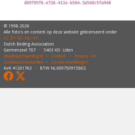
d09795f6-e726-411e-b504-3a540c5fa948
© 1998-2026
Alle foto's en content op deze website gelicenseerd onder
CC BY‑NC‑ND 4.0
Dutch Birding Association
Germenzeel 707 · 5403 XD Uden
dba@dutchbirding.nl
·
Contact
·
Privacy- en
Cookievoorwaarden
·
Cookie-instellingen
KvK 41201763 · BTW NL009750915B02