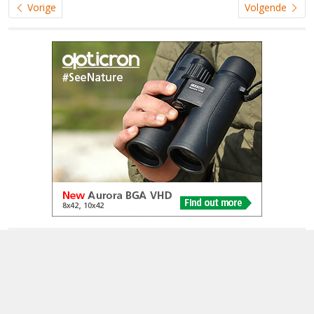
Vorige
Volgende
© 2005-2026
Alle foto's en content en content op deze website gelicenseerd
onder
CC BY‑NC‑ND 4.0
Dutch Birding Association