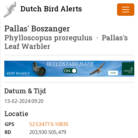
Dutch Bird Alerts
Pallas' Boszanger
Phylloscopus proregulus
· Pallas's
Leaf Warbler
Datum & Tijd
13-02-2024 09:20
Locatie
GPS
52.53477 6.10835
RD
203,930 505,479