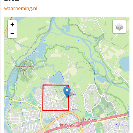
waarneming.nl
+
−