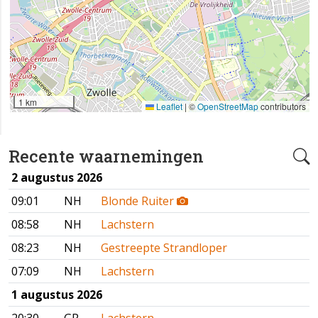
1 km
Leaflet
|
©
OpenStreetMap
contributors
Recente waarnemingen
2 augustus 2026
09:01
NH
Blonde Ruiter
08:58
NH
Lachstern
08:23
NH
Gestreepte Strandloper
07:09
NH
Lachstern
1 augustus 2026