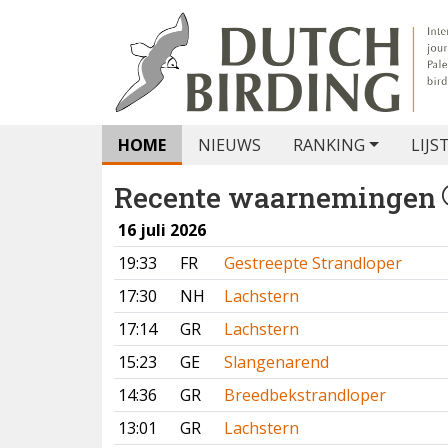
HOME
NIEUWS
RANKING
LIJS
Recente waarnemingen
16 juli 2026
19:33
FR
Gestreepte Strandloper
17:30
NH
Lachstern
17:14
GR
Lachstern
15:23
GE
Slangenarend
14:36
GR
Breedbekstrandloper
13:01
GR
Lachstern