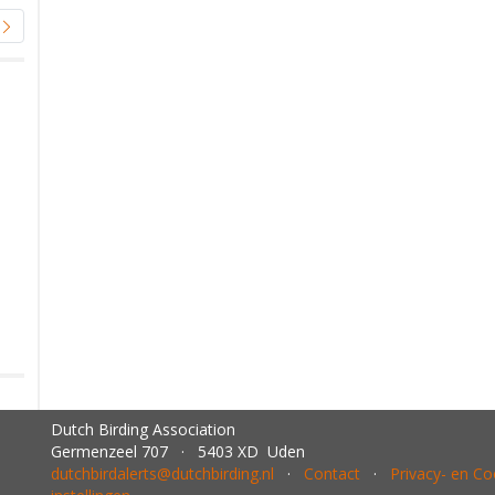
Dutch Birding Association
Germenzeel 707 · 5403 XD Uden
dutchbirdalerts@dutchbirding.nl
·
Contact
·
Privacy- en C