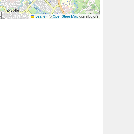
Leaflet
|
©
OpenStreetMap
contributors