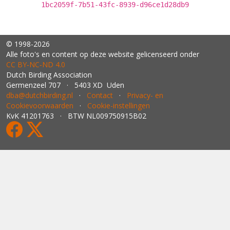
1bc2059f-7b51-43fc-8939-d96ce1d28db9
© 1998-2026
Alle foto's en content op deze website gelicenseerd onder
CC BY‑NC‑ND 4.0
Dutch Birding Association
Germenzeel 707 · 5403 XD Uden
dba@dutchbirding.nl
·
Contact
·
Privacy- en
Cookievoorwaarden
·
Cookie-instellingen
KvK 41201763 · BTW NL009750915B02