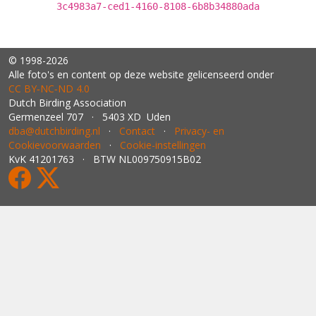
3c4983a7-ced1-4160-8108-6b8b34880ada
© 1998-2026
Alle foto's en content op deze website gelicenseerd onder
CC BY‑NC‑ND 4.0
Dutch Birding Association
Germenzeel 707 · 5403 XD Uden
dba@dutchbirding.nl
·
Contact
·
Privacy- en
Cookievoorwaarden
·
Cookie-instellingen
KvK 41201763 · BTW NL009750915B02