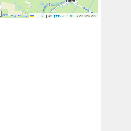
Leaflet
|
©
OpenStreetMap
contributors