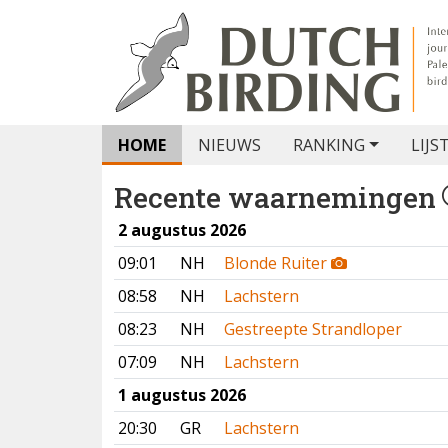
HOME
NIEUWS
RANKING
LIJS
Recente waarnemingen
2 augustus 2026
09:01
NH
Blonde Ruiter
08:58
NH
Lachstern
08:23
NH
Gestreepte Strandloper
07:09
NH
Lachstern
1 augustus 2026
20:30
GR
Lachstern