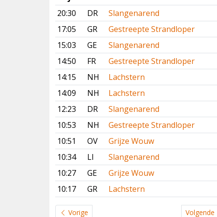
20:30
DR
Slangenarend
17:05
GR
Gestreepte Strandloper
15:03
GE
Slangenarend
14:50
FR
Gestreepte Strandloper
14:15
NH
Lachstern
14:09
NH
Lachstern
12:23
DR
Slangenarend
10:53
NH
Gestreepte Strandloper
10:51
OV
Grijze Wouw
10:34
LI
Slangenarend
10:27
GE
Grijze Wouw
10:17
GR
Lachstern
Vorige
Volgende