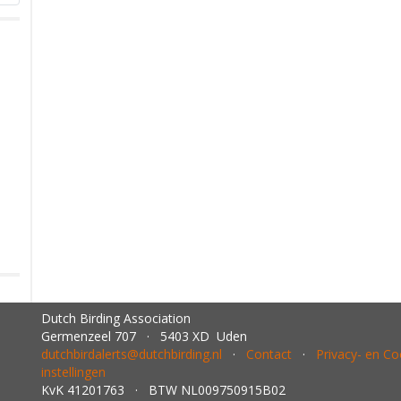
Dutch Birding Association
Germenzeel 707 · 5403 XD Uden
dutchbirdalerts@dutchbirding.nl
·
Contact
·
Privacy- en C
instellingen
KvK 41201763 · BTW NL009750915B02