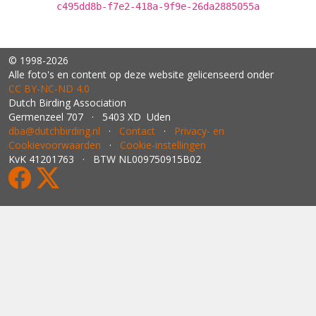
c495dd8b-f7e2-418a-9f9e-26da2885055a
© 1998-2026
Alle foto's en content op deze website gelicenseerd onder
CC BY‑NC‑ND 4.0
Dutch Birding Association
Germenzeel 707 · 5403 XD Uden
dba@dutchbirding.nl
·
Contact
·
Privacy- en
Cookievoorwaarden
·
Cookie-instellingen
KvK 41201763 · BTW NL009750915B02